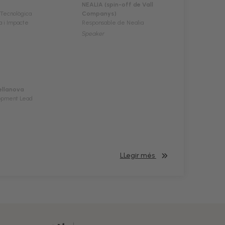
NEALIA (spin-off de Vall
 Tecnològica
Companys)
a i Impacte
Responsable de Nealia
Speaker
ellanova
lopment Lead
LLegir més