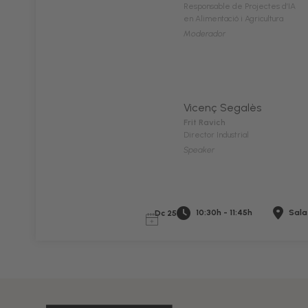
Responsable de Projectes d’IA
en Alimentació i Agricultura
Moderador
Vicenç Segalès
Frit Ravich
Director Industrial
Speaker
10:30h - 11:45h
Sala
Dc 25