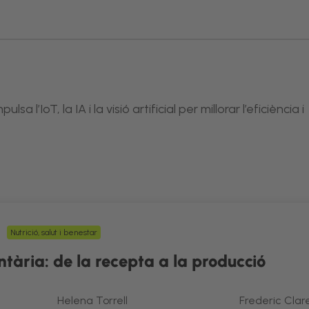
’IoT, la IA i la visió artificial per millorar l’eficiència i
Nutrició, salut i benestar
ntària: de la recepta a la producció
Helena Torrell
Frederic Clar