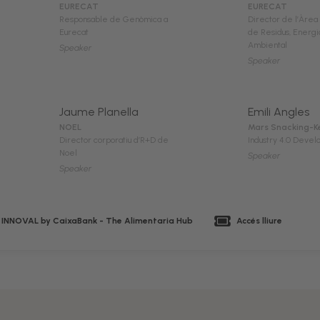
EURECAT
EURECAT
Responsable de Genòmica a
Director de l’Àrea
Eurecat
de Residus, Energi
Ambiental
Speaker
Speaker
Jaume Planella
Emili Angles
NOEL
Mars Snacking-K
Director corporatiu d’R+D de
Industry 4.0 Deve
Noel
Speaker
Speaker
 INNOVAL by CaixaBank - The Alimentaria Hub
Accés lliure