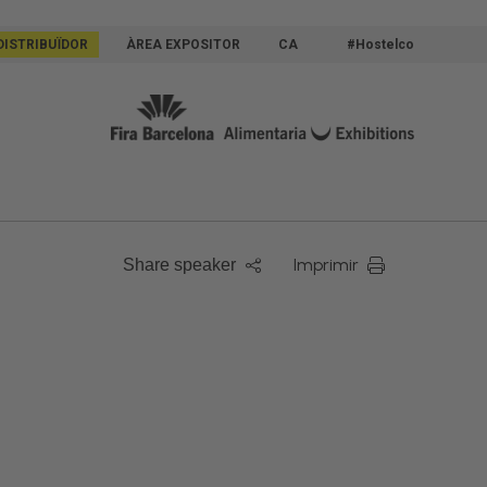
DISTRIBUÏDOR
ÀREA EXPOSITOR
CA
#Hostelco
Imprimir
Share speaker