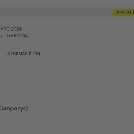
GUIA DEL 
MARÇ 2028
a
-
GRAN VIA
A
INFORMACIÓ ÚTIL
 Companys)