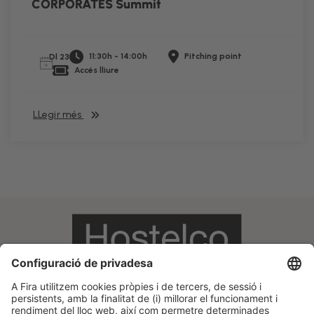
CORPORATES Summit
11:30h - 14:00h
Pitching point
Dl 23
Accés lliure
LLegir més
Informació legal
Avís legal