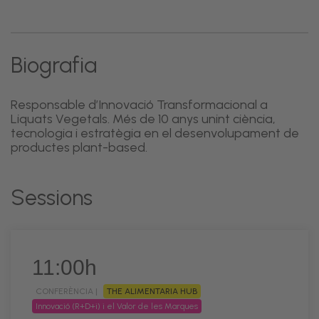
Biografia
Responsable d’Innovació Transformacional a
Liquats Vegetals. Més de 10 anys unint ciència,
tecnologia i estratègia en el desenvolupament de
productes plant-based.
Sessions
11:00h
CONFERÈNCIA |
THE ALIMENTARIA HUB
Innovació (R+D+i) i el Valor de les Marques