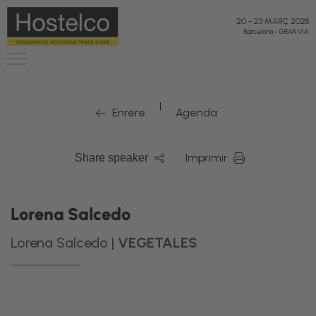
20
-
23 MARÇ 2028
Barcelona
-
GRAN VIA
|
Enrere
Agenda
Imprimir
Share speaker
Lorena Salcedo
Lorena Salcedo |
VEGETALES