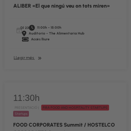
ALIBER «El que ningú veu on tots miren»
11:00h - 15:00h
Dl 23
Auditorio - The Alimentaria Hub
Accés lliure
LLegir més
11:30h
PRESENTACIÓ |
FIRA FOOD AND HOSPITALITY STARTUPS
Startups
FOOD CORPORATES Summit / HOSTELCO