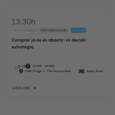
13:30h
TAULA RODONA |
THE HORECA HUB
The Shift
Comprar ja no és abastir: és decidir
estratègia
13:30h - 14:00h
Dl 23
Talk Stage 1 - The Horeca Hub
Accés lliure
LLegir més