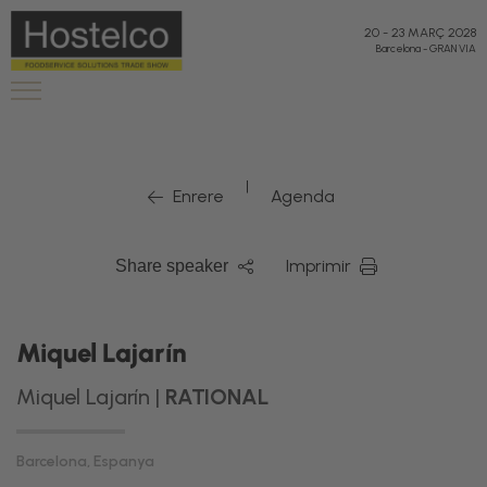
"
"
20
-
23 MARÇ 2028
Barcelona
-
GRAN VIA
|
Enrere
Agenda
Imprimir
Share speaker
Miquel Lajarín
Miquel Lajarín |
RATIONAL
Barcelona, Espanya