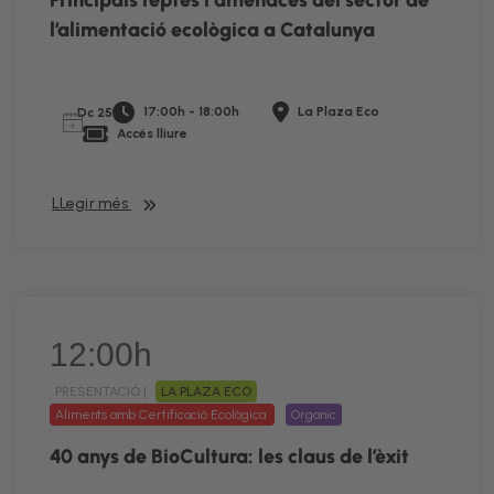
Principals reptes i amenaces del sector de
l’alimentació ecològica a Catalunya
17:00h - 18:00h
La Plaza Eco
Dc 25
Accés lliure
LLegir més
12:00h
PRESENTACIÓ |
LA PLAZA ECO
Aliments amb Certificació Ecològica
Organic
40 anys de BioCultura: les claus de l’èxit