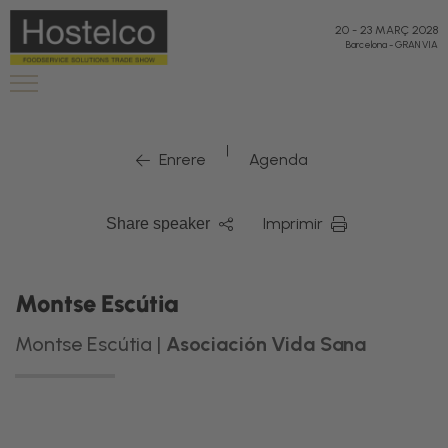
20
-
23 MARÇ 2028
Barcelona
-
GRAN VIA
|
Enrere
Agenda
Imprimir
Share speaker
Montse Escútia
Montse Escútia |
Asociación Vida Sana