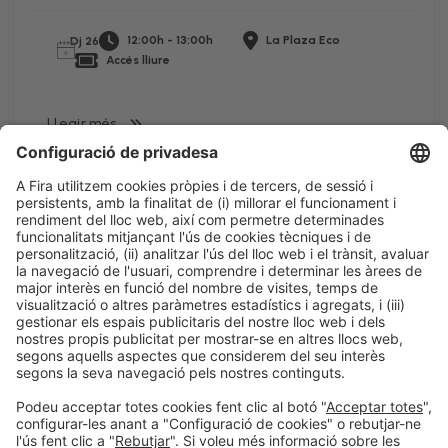
12:00h - 13:00h
La Plaza Eco
Dj 26
Accés lliure
LLegir més
Informació legal
Avís legal
Política de privacitat
Política de cookies