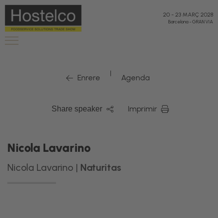
20
-
23 MARÇ 2028
Barcelona
-
GRAN VIA
|
Enrere
Agenda
Imprimir
Share speaker
Nicola Lavarino
Nicola Lavarino |
Naturitas