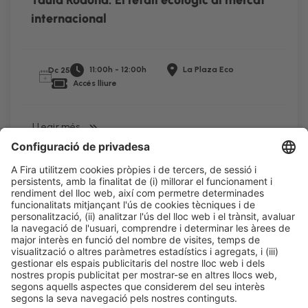
Taula Rodona: El retail ecològic al mercat
internacional
11:00h - 12:00h
La Plaza Eco
Dc 25
Accés lliure
LLegir més
Informació legal
Avís legal
Política de privacitat
Política de cookies