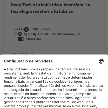
Deep Tech a la indústria alimentària: La
tecnologia redefineix la fàbrica
13:00h - 13:45h
Dl 23
Agora By AECOC - The Alimentaria Hub
Accés lliure
LLegir més