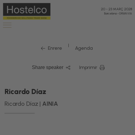
20
-
23 MARÇ 2028
Barcelona
-
GRAN VIA
|
Enrere
Agenda
Imprimir
Share speaker
Ricardo Díaz
Ricardo Díaz |
AINIA