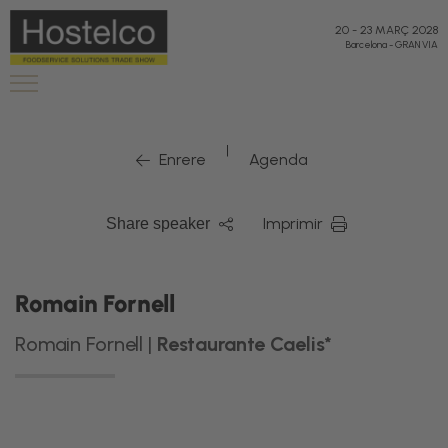
20
-
23 MARÇ 2028
Barcelona
-
GRAN VIA
|
Enrere
Agenda
Imprimir
Share speaker
Romain Fornell
Romain Fornell |
Restaurante Caelis*