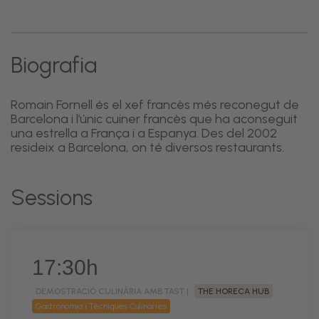
Biografia
Romain Fornell és el xef francès més reconegut de
Barcelona i l’únic cuiner francès que ha aconseguit
una estrella a França i a Espanya. Des del 2002
resideix a Barcelona, on té diversos restaurants.
Sessions
17:30h
DEMOSTRACIÓ CULINÀRIA AMB TAST |
THE HORECA HUB
Gastronomia i Tècniques Culinàries