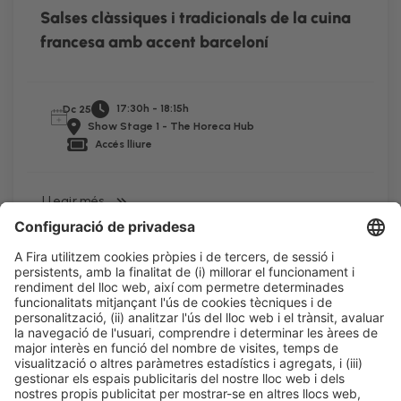
Salses clàssiques i tradicionals de la cuina
francesa amb accent barceloní
17:30h - 18:15h
Dc 25
Show Stage 1 - The Horeca Hub
Accés lliure
LLegir més