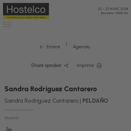
20
-
23 MARÇ 2028
Barcelona
-
GRAN VIA
|
Enrere
Agenda
Imprimir
Share speaker
Sandra Rodríguez Cantarero
Sandra Rodríguez Cantarero |
PELDAÑO
Madrid