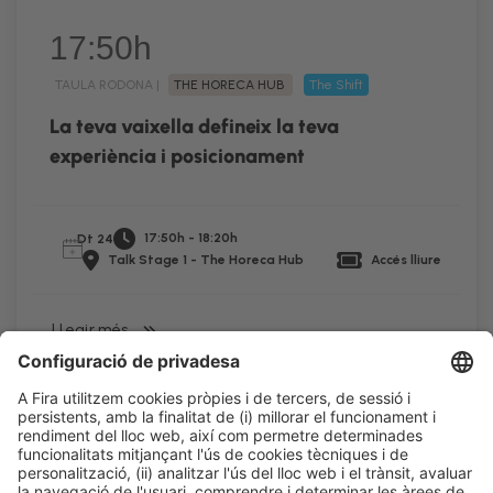
17:50h
TAULA RODONA |
THE HORECA HUB
The Shift
La teva vaixella defineix la teva
experiència i posicionament
17:50h - 18:20h
Dt 24
Talk Stage 1 - The Horeca Hub
Accés lliure
LLegir més