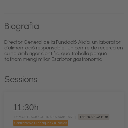
Biografia
Director General de la Fundació Alícia, un laboratori
d’alimentació responsable i un centre de recerca en
cuina amb rigor científic, que treballa perquè
tothom mengi millor. Escriptor gastronòmic
Sessions
11:30h
DEMOSTRACIÓ CULINÀRIA AMB TAST |
THE HORECA HUB
Gastronomia i Tècniques Culinàries