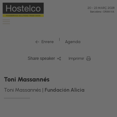
20
-
23 MARÇ 2028
Barcelona
-
GRAN VIA
|
Enrere
Agenda
Imprimir
Share speaker
Toni Massannés
Toni Massannés |
Fundación Alicia