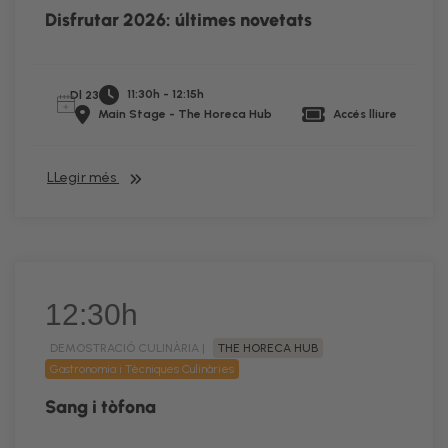
Disfrutar 2026: últimes novetats
11:30h - 12:15h
Dl 23
Main Stage - The Horeca Hub
Accés lliure
LLegir més
12:30h
DEMOSTRACIÓ CULINÀRIA |
THE HORECA HUB
Gastronomia i Tècniques Culinàries
Sang i tòfona