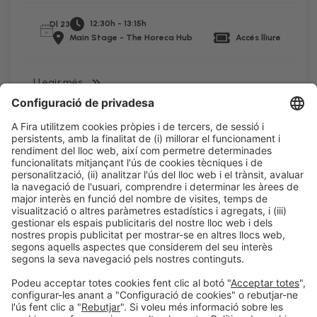
12:30h - 13:15h
Dl 23
Main Stage - The Horeca Hub
Accés lliure
LLegir més
Informació legal
Avís legal
Política de privacitat
Política de cookies