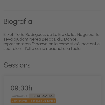
Biografia
El xef Toño Rodríguez, de La Era de los Nogales, i la
seva ajudant Nerea Bescós, d'El Doncel,
representaran Espanya en la competició, portant el
seu talent i l'alta cuina nacional a la taula.
Sessions
09:30h
CONCURS |
THE HORECA HUB
Gastronomia i Tècniques Culinàries