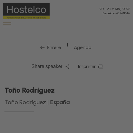
20
-
23 MARÇ 2028
Barcelona
-
GRAN VIA
|
Enrere
Agenda
Imprimir
Share speaker
Toño Rodríguez
Toño Rodríguez |
España