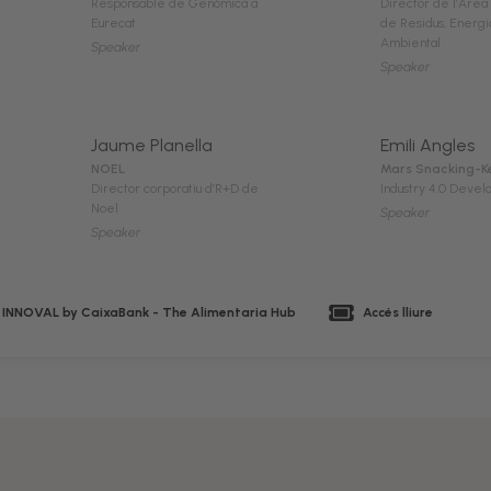
Responsable de Genòmica a
Director de l’Àrea
Eurecat
de Residus, Energi
Ambiental
Speaker
Speaker
Jaume Planella
Emili Angles
NOEL
Mars Snacking-K
Director corporatiu d’R+D de
Industry 4.0 Deve
Noel
Speaker
Speaker
 INNOVAL by CaixaBank - The Alimentaria Hub
Accés lliure