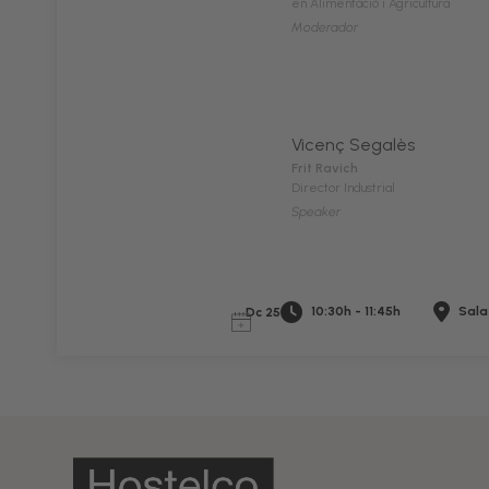
en Alimentació i Agricultura
Moderador
Vicenç Segalès
Frit Ravich
Director Industrial
Speaker
10:30h - 11:45h
Sala
Dc 25