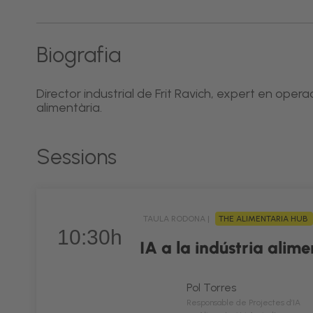
Biografia
Director industrial de Frit Ravich, expert en operac
alimentària.
Sessions
TAULA RODONA |
THE ALIMENTARIA HUB
10:30h
IA a la indústria alime
Pol Torres
Responsable de Projectes d’IA