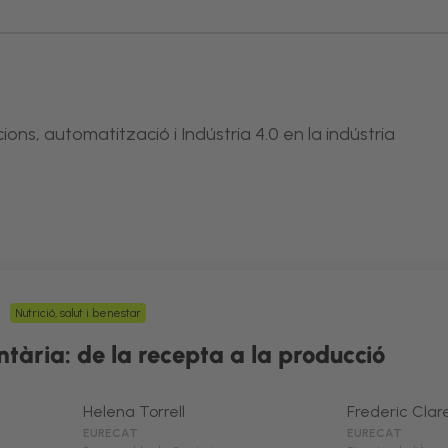
ions, automatització i Indústria 4.0 en la indústria
Nutrició, salut i benestar
ntària: de la recepta a la producció
Helena Torrell
Frederic Clar
EURECAT
EURECAT