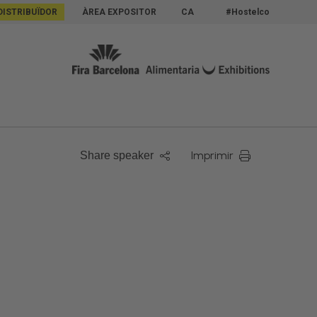
DISTRIBUÏDOR
ÀREA EXPOSITOR
CA
#Hostelco
Imprimir
Share speaker