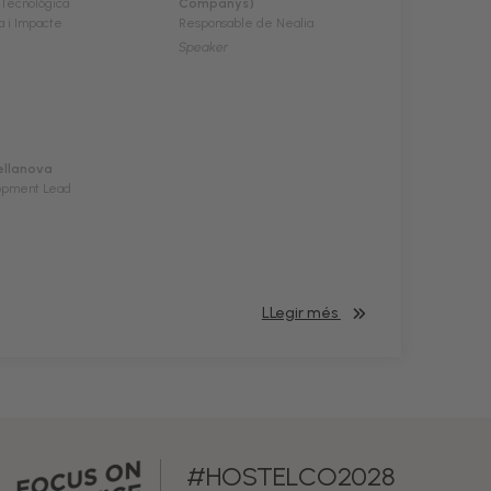
 Tecnològica
Companys)
a i Impacte
Responsable de Nealia
Speaker
ellanova
lopment Lead
LLegir més
#HOSTELCO2028