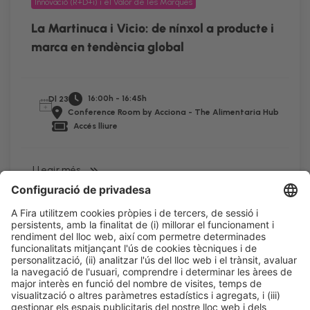
Innovació (R+D+i) i el Valor de les Marques
La Martinuca i Vicio: de nínxol a producte i
marca en tendència global
16:00h - 16:45h
Dl 23
Conference Room by Acciona - The Alimentaria Hub
Accés lliure
LLegir més