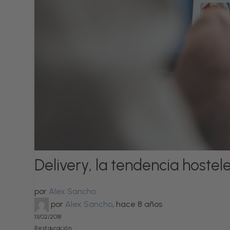
Delivery, la tendencia hoste
por
Alex Sancho
por
Alex Sancho
,
hace 8 años
13/02/2018
Restauración