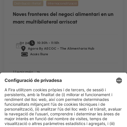
Distribució i Retail
Internacionalització
Noves fronteres del negoci alimentari en un
marc multibilateral arriscat
10:30h - 11:15h
Dt 24
Agora By AECOC - The Alimentaria Hub
Accés lliure
LLegir més