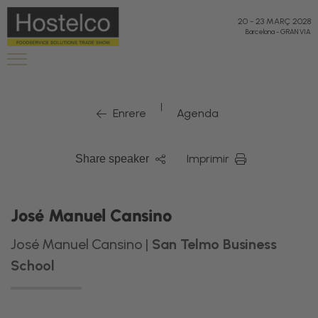
20
-
23 MARÇ 2028
Barcelona
-
GRAN VIA
|
Enrere
Agenda
Imprimir
Share speaker
José Manuel Cansino
José Manuel Cansino |
San Telmo Business
School