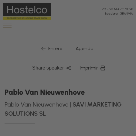
20
-
23 MARÇ 2028
Barcelona
-
GRAN VIA
|
Enrere
Agenda
Imprimir
Share speaker
Pablo Van Nieuwenhove
Pablo Van Nieuwenhove |
SAVI MARKETING
SOLUTIONS SL