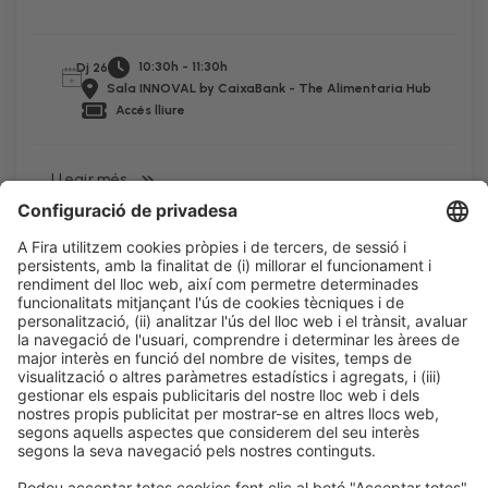
10:30h - 11:30h
Dj 26
Sala INNOVAL by CaixaBank - The Alimentaria Hub
Accés lliure
LLegir més
Informació legal
Avís legal
Política de privacitat
Política de cookies