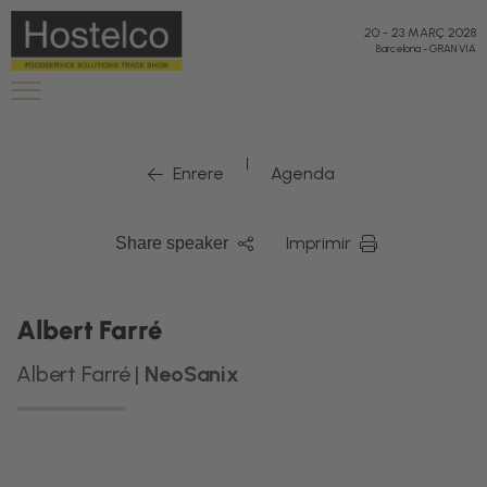
20
-
23 MARÇ 2028
Barcelona
-
GRAN VIA
|
Enrere
Agenda
Imprimir
Share speaker
Albert Farré
Albert Farré |
NeoSanix