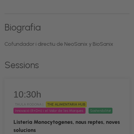
Biografia
Cofundador i directiu de NeoSanix y BioSanix
Sessions
10:30h
TAULA RODONA |
THE ALIMENTARIA HUB
Innovació (R+D+i) i el Valor de les Marques
Sostenibilitat
Listeria Monocytogenes, nous reptes, noves
solucions