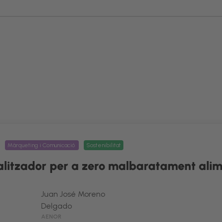
Màrqueting i Comunicació
Sostenibilitat
talitzador per a zero malbaratament alim
Juan José Moreno
Delgado
AENOR