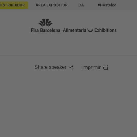
DISTRIBUÏDOR
ÀREA EXPOSITOR
CA
#Hostelco
Imprimir
Share speaker