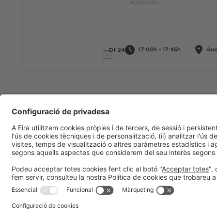
Moderador
17:00h - 17:45h
Aud
Dt 24
Informació legal
Avís legal
Política de privacitat
Política