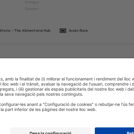
Manager
Speaker
itorio - The Alimentaria Hub
Accés lliure
 de cookies