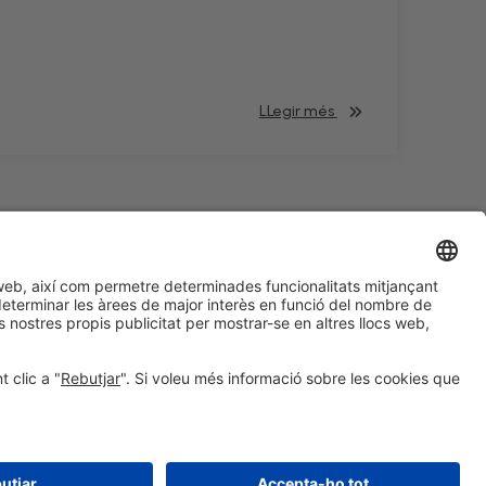
LLegir més
#HOSTELCO2028
a les xarxes socials
© 2026 Fira de Barcelona