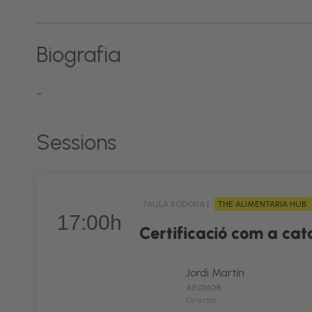
Biografia
-
Sessions
TAULA RODONA |
THE ALIMENTARIA HUB
17:00h
Certificació com a ca
Jordi Martín
AEONOR
Director