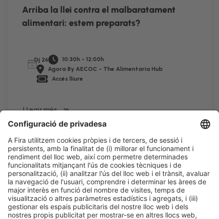
Arriba la llei contra el malbaratament
alimentari: estem preparats?
10:30h - 12:00h
Dj 26
Agora By AECOC - The Alimentaria Hub
Accés lliure
LLegir més