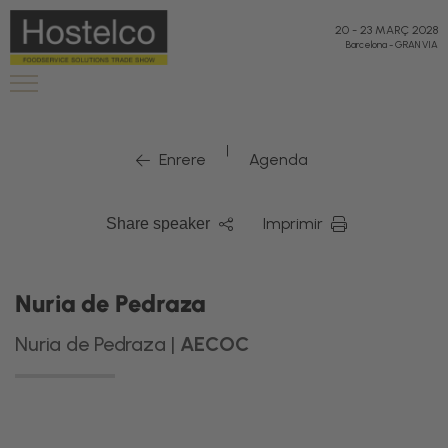
20
-
23 MARÇ 2028
Barcelona
-
GRAN VIA
|
Enrere
Agenda
Imprimir
Share speaker
Nuria de Pedraza
Nuria de Pedraza |
AECOC